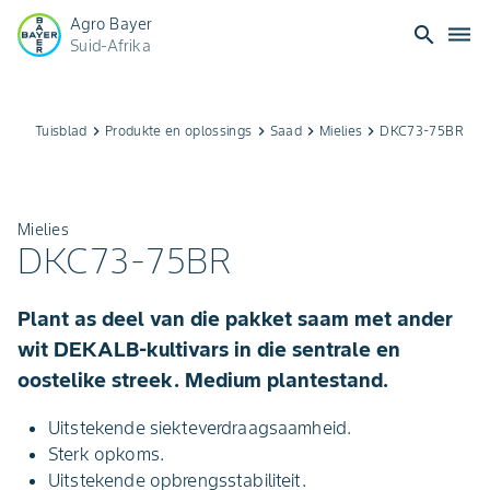
Agro Bayer
search
dehaze
Suid-Afrika
Tuisblad
keyboard_arrow_right
Produkte en oplossings
keyboard_arrow_right
Saad
keyboard_arrow_right
Mielies
keyboard_arrow_right
DKC73-75BR
Mielies
DKC73-75BR
Plant as deel van die pakket saam met ander
wit DEKALB-kultivars in die sentrale en
oostelike streek. Medium plantestand.
Uitstekende siekteverdraagsaamheid.
Sterk opkoms.
Uitstekende opbrengsstabiliteit.