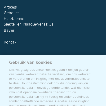
Artikels
Gebeure
Hulpbronne
Siekte- en Plaaglewensiklus
Bayer
Kontak
Gebruik van koekies
Agro Bayer
Ons wil graag opsionele koekies gebruik om jou gebruik
Suid-Afrika
van hierdie webwerf beter te verstaan, om ons webwerf
te verbeter en om inligting met ons advertensievennote
te deel. Jou toestemming dek ook die oordrag van jou
persoonlike data in onveilige derde lande, wat die risiko
inhou dat openbare owerhede toegang tot jou
Volg ons
persoonlike data kan kry vir toesig en ander doeleindes
sonder doeltreffende remedies. Gedetailleerde inligting
oor die gebruik van streng noodsaaklike koekies, wat