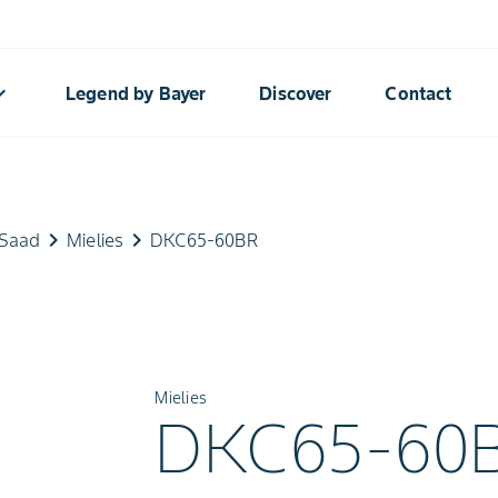
rrow_down
Legend by Bayer
Discover
Contact
keyboard_arrow_right
keyboard_arrow_right
Saad
Mielies
DKC65-60BR
Mielies
DKC65-60