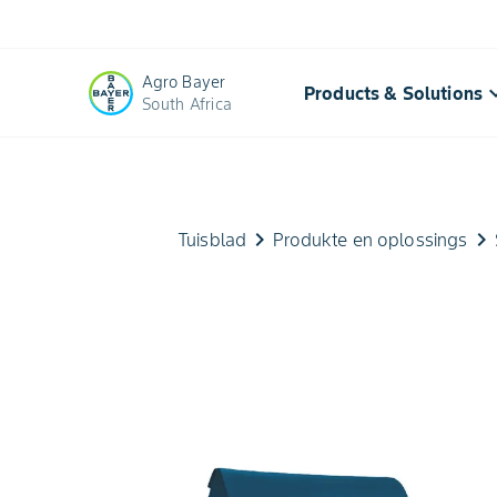
Agro Bayer
keyboard_a
Products & Solutions
South Africa
keyboard_arrow_right
keyboard_arrow_right
Tuisblad
Produkte en oplossings