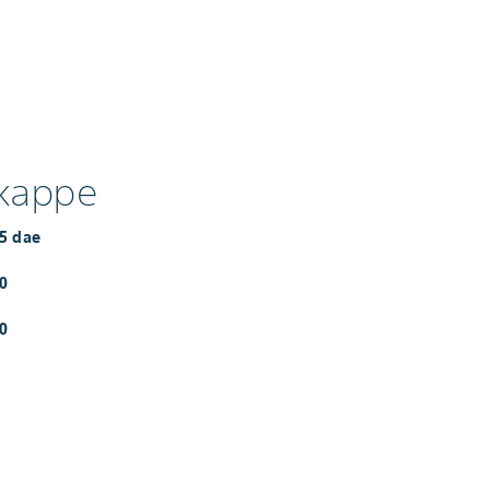
kappe
15 dae
70
20