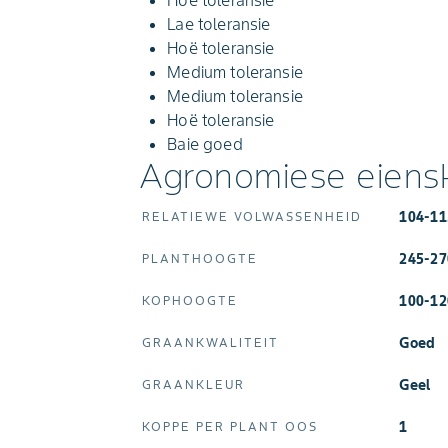
Hoë toleransie
Lae toleransie
Hoë toleransie
Medium toleransie
Medium toleransie
Hoë toleransie
Baie goed
Agronomiese eiens
104-1
RELATIEWE VOLWASSENHEID
245-2
PLANTHOOGTE
100-1
KOPHOOGTE
Goed
GRAANKWALITEIT
Geel
GRAANKLEUR
1
KOPPE PER PLANT OOS