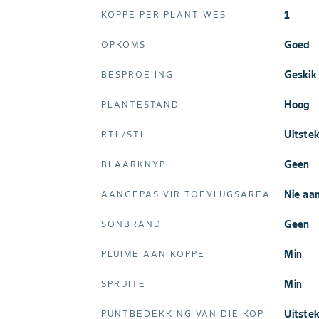
1
KOPPE PER PLANT WES
Goed
OPKOMS
Geskik
BESPROEIÏNG
Hoog
PLANTESTAND
Uitst
RTL/STL
Geen
BLAARKNYP
Nie a
AANGEPAS VIR TOEVLUGSAREA
Geen
SONBRAND
Min
PLUIME AAN KOPPE
Min
SPRUITE
Uitst
PUNTBEDEKKING VAN DIE KOP