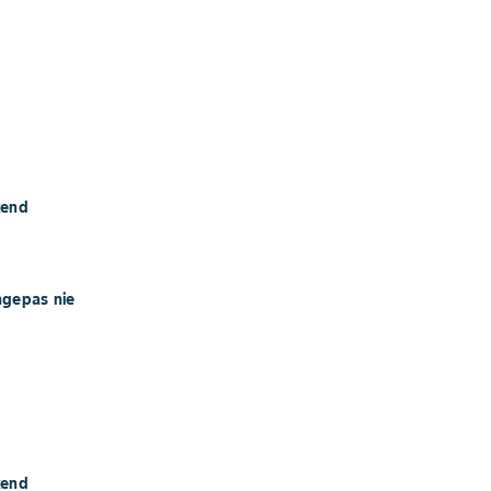
ekend
angepas nie
ekend