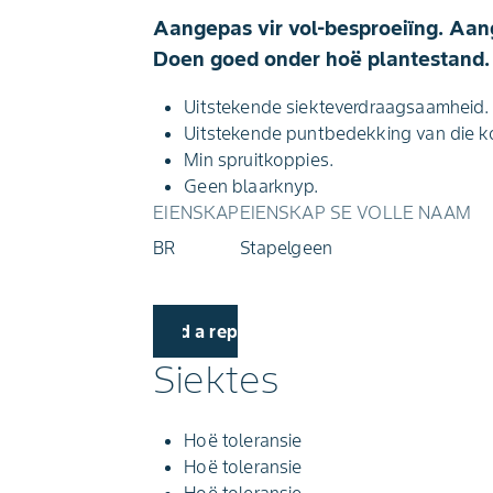
Aangepas vir vol-besproeiïng. Aang
Doen goed onder hoë plantestand.
Uitstekende siekteverdraagsaamheid.
Uitstekende puntbedekking van die k
Min spruitkoppies.
Geen blaarknyp.
EIENSKAP
EIENSKAP SE VOLLE NAAM
BR
Stapelgeen
Find a rep
Siektes
Hoë toleransie
Hoë toleransie