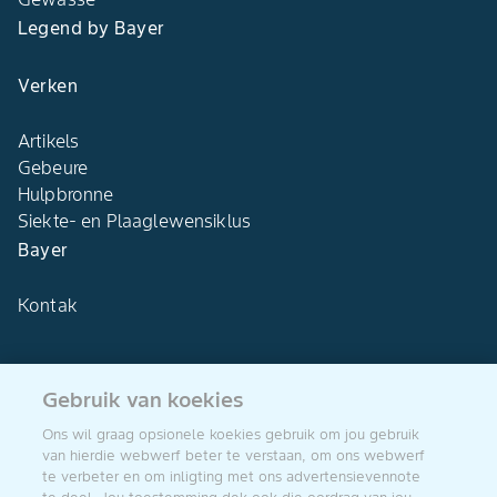
Legend by Bayer
Verken
Artikels
Gebeure
Hulpbronne
Siekte- en Plaaglewensiklus
Bayer
Kontak
Gebruik van koekies
Agro Bayer
Ons wil graag opsionele koekies gebruik om jou gebruik
Suid-Afrika
van hierdie webwerf beter te verstaan, om ons webwerf
te verbeter en om inligting met ons advertensievennote