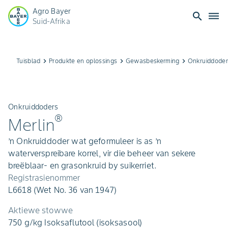
Agro Bayer
search
dehaze
Suid-Afrika
Tuisblad
keyboard_arrow_right
Produkte en oplossings
keyboard_arrow_right
Gewasbeskerming
keyboard_arrow_right
Onkruiddoder
Onkruiddoders
®
Merlin
’n Onkruiddoder wat geformuleer is as ’n
waterverspreibare korrel, vir die beheer van sekere
breëblaar- en grasonkruid by suikerriet.
Registrasienommer
L6618 (Wet No. 36 van 1947)
Aktiewe stowwe
750 g/kg Isoksaflutool (isoksasool)