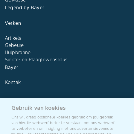
Legend by Bayer
Verken
Artikels
Gebeure
Hulpbronne
Siekte- en Plaaglewensiklus
Bayer
Kontak
Gebruik van koekies
Agro Bayer
Ons wil graag opsionele koekies gebruik om jou gebruik
Suid-Afrika
van hierdie webwerf beter te verstaan, om ons webwerf
te verbeter en om inligting met ons advertensievennote