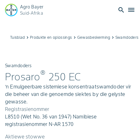
Agro Bayer
search
dehaze
Suid-Afrika
Tuisblad
keyboard_arrow_right
Produkte en oplossings
keyboard_arrow_right
Gewasbeskerming
keyboard_arrow_right
Swamdoders
keybo
Swamdoders
®
Prosaro
250 EC
’n Emulgeerbare sistemiese konsentraatswamdoder vir
die beheer van die genoemde siektes by die gelyste
gewasse.
Registrasienommer
L8510 (Wet No. 36 van 1947) Namibiese
registrasienommer N-AR 1570
Aktiewe stowwe