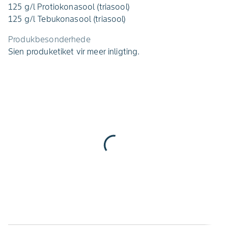
125 g/l Protiokonasool (triasool)
125 g/l Tebukonasool (triasool)
Produkbesonderhede
Sien produketiket vir meer inligting.